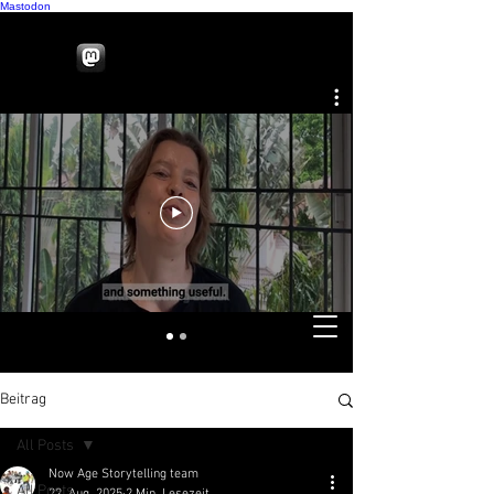
Mastodon
Beitrag
All Posts
Now Age Storytelling team
All Posts