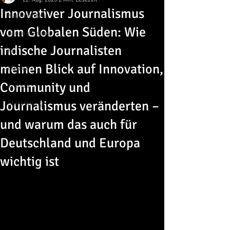
22. Aug. 2025
2 Min. Lesezeit
Innovativer Journalismus
Nachrichten
vom Globalen Süden: Wie
Journalismus
indische Journalisten
KI
meinen Blick auf Innovation,
Medien
Community und
Trends
Journalismus veränderten –
Storytelling
und warum das auch für
Deutschland und Europa
wichtig ist