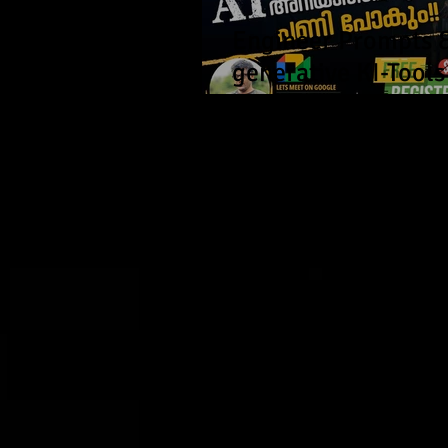
Engineer Prompts 
generative KI-Tools
– Einführungskurs 
Professor Devadas
Rajaram