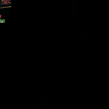
& nutze
 sicher
mit