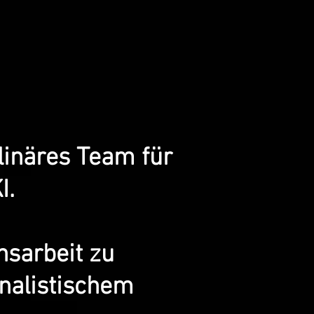
plinäres Team für
I.
nsarbeit zu
rnalistischem