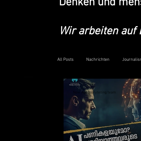
Denken und mens
Wir arbeiten auf
All Posts
Nachrichten
Journali
Now Age Storytelling team