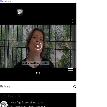
Mastodon
Beitrag
All Posts
Now Age Storytelling team
All Posts