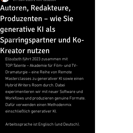
21. Juni 2023
2 Min. Lesezeit
Autoren, Redakteure,
Nachrichten
Produzenten – wie Sie
Journalismus
generative KI als
KI
Sparringspartner und Ko-
Medien
Kreator nutzen
Trends
Elisabeth führt 2023 zusammen mit 
Storytelling
TOP:Talente – Akademie für Film- und TV-
Dramaturgie – eine Reihe von Remote 
Masterclasses zu generativer KI sowie einen 
Hybrid Writers Room durch. Dabei 
experimentieren wir mit neuer Software und 
Workflows und produzieren genuine Formate. 
Dafür verwenden einen Methodenmix 
einschließlich generativer KI.
Arbeitssprache ist Englisch (und Deutsch).